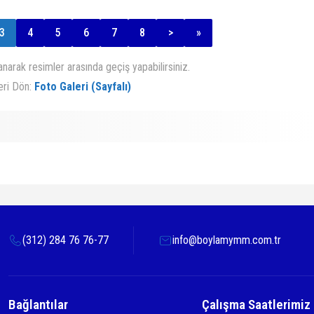
3
4
5
6
7
8
>
»
lanarak resimler arasında geçiş yapabilirsiniz.
eri Dön:
Foto Galeri (Sayfalı)
(312) 284 76 76-77
info@boylamymm.com.tr
Bağlantılar
Çalışma Saatlerimiz