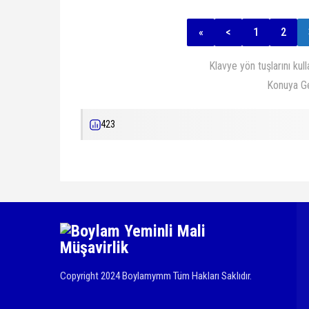
«
<
1
2
Klavye yön tuşlarını kul
Konuya G
423
Copyright 2024 Boylamymm Tüm Hakları Saklıdır.