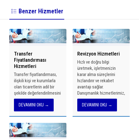
Benzer Hizmetler
Transfer
Revizyon Hizmetleri
Fiyatlandırması
Hızlı ve doğru bilgi
Hizmetleri
üretmek, işletmenizin
Transfer fiyatlandırması,
karar alma süreçlerini
ilişkili kişi ve kurumlarla
hızlandırır ve rekabet
olan ticaretlerin adil bir
avantajı sağlar.
şekilde değerlendirilmesini
Danışmanlık hizmetlerimiz,
sağlar. Şirketimiz, transfer
işletmelere muhasebe
DEVAMINI OKU →
DEVAMINI OKU →
fiyatlandırması denetimi,
sistemleri kurma, iç
risk raporlaması,
kontrol birimleri
ekonomik veri analizi ve
oluşturma, denetimler
transfer fiyatlandırması
yapma ve hataları
dokümantasyonu
düzeltme, vergi
hazırlama konularında
avantajlarını kullanma ve