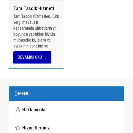
hizmet sunar. Ayrıca,
mali tabloları...
Tam Tasdik Hizmeti
uluslararası düzenlemelere
uygun veri...
Tam Tasdik hizmetleri, Türk
vergi mevzuatı
kapsamında şirketlerin yıl
boyunca yaptıkları bütün
muhasebe iş, işlem ve
evrakının denetim ve
takibini içerir. Amacı,
DEVAMINI OKU →
mükelleflerin vergi
mevzuatına uygun
olmayan işlemlerini
önceden tespit ederek
düzeltmelerini sağlamak
ve gerekli...
MENÜ
Hakkımızda
Hizmetlerimiz