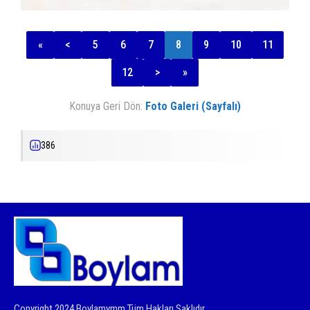
«
<
5
6
7
8
9
10
11
12
>
»
Konuya Geri Dön:
Foto Galeri (Sayfalı)
386
Copyright 2024 Boylamymm Tüm Hakları Saklıdır.